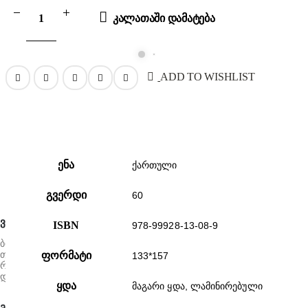
ᲙᲐᲚᲐᲗᲐᲨᲘ ᲓᲐᲛᲐᲢᲔᲑᲐ
ADD TO WISHLIST
ენა
ქართული
გვერდი
60
ᲕᲘᲜ ᲕᲐᲠᲗ ᲩᲕᲔᲜ
ISBN
978-99928-13-08-9
ბიბლიური საზოგადოება მოწოდებულია მოამზადოს და გამოსცეს
თანამედროვე გამოკვლევებზე დაფუძნებული ბიბლიის ტექსტი,
ფორმატი
133*157
რომელიც მისაღები იქნება ბიბლიის ყველა მკითხველისა და
დაინტერესებული პირისათვის.
ყდა
მაგარი ყდა, ლამინირებული